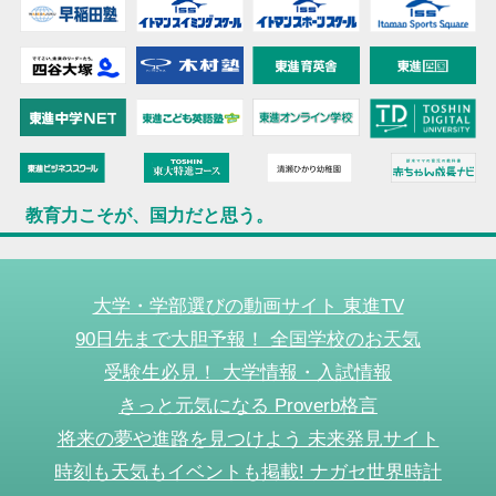
教育力こそが、国力だと思う。
大学・学部選びの動画サイト 東進TV
90日先まで大胆予報！ 全国学校のお天気
受験生必見！ 大学情報・入試情報
きっと元気になる Proverb格言
将来の夢や進路を見つけよう 未来発見サイト
時刻も天気もイベントも掲載! ナガセ世界時計