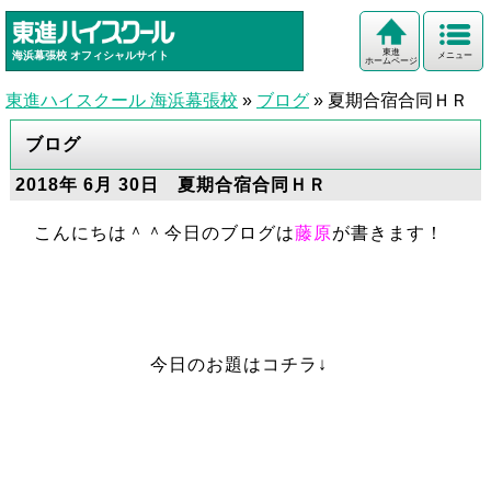
東進
海浜幕張校
オフィシャルサイト
メニュー
ホームページ
東進ハイスクール 海浜幕張校
»
ブログ
»
夏期合宿合同ＨＲ
ブログ
2018年 6月 30日 夏期合宿合同ＨＲ
こんにちは＾＾今日のブログは
藤原
が書きます！
今日のお題はコチラ↓