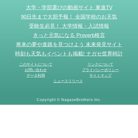
大学・学部選びの動画サイト 東進TV
90日先まで大胆予報！ 全国学校のお天気
受験生必見！ 大学情報・入試情報
きっと元気になる Proverb格言
将来の夢や進路を見つけよう 未来発見サイト
時刻も天気もイベントも掲載! ナガセ世界時計
このサイトについて
リンクについて
お問い合わせ
プライバシーポリシー
データ利用
サイトマップ
ニュースリリース
Copyright © NagaseBrothers Inc.