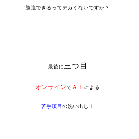
勉強できるってデカくないですか？
三つ目
最後に
オンライン
ＡＩ
で
による
苦手項目
の洗い出し！