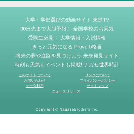
大学・学部選びの動画サイト 東進TV
90日先まで大胆予報！ 全国学校のお天気
受験生必見！ 大学情報・入試情報
きっと元気になる Proverb格言
将来の夢や進路を見つけよう 未来発見サイト
時刻も天気もイベントも掲載! ナガセ世界時計
このサイトについて
リンクについて
お問い合わせ
プライバシーポリシー
データ利用
サイトマップ
ニュースリリース
Copyright © NagaseBrothers Inc.