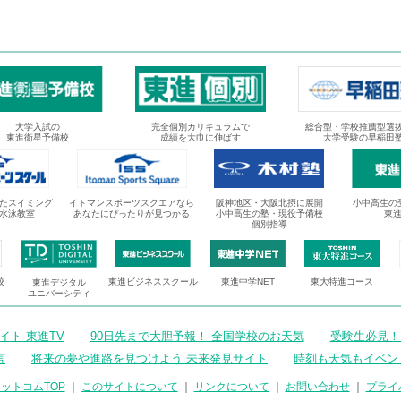
大学入試の
完全個別カリキュラムで
総合型・学校推薦型選
東進衛星予備校
成績を大巾に伸ばす
大学受験の早稲田
たスイミング
イトマンスポーツスクエアなら
阪神地区・大阪北摂に展開
小中高生の
水泳教室
あなたにぴったりが見つかる
小中高生の塾・現役予備校
東
個別指導
校
東進ビジネススクール
東進中学NET
東大特進コース
東進デジタル
ユニバーシティ
ト 東進TV
90日先まで大胆予報！ 全国学校のお天気
受験生必見！
言
将来の夢や進路を見つけよう 未来発見サイト
時刻も天気もイベン
ットコムTOP
｜
このサイトについて
｜
リンクについて
｜
お問い合わせ
｜
プライ