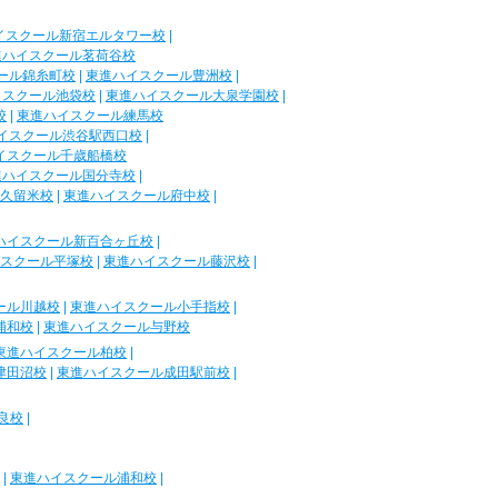
イスクール新宿エルタワー校
|
進ハイスクール茗荷谷校
ール錦糸町校
|
東進ハイスクール豊洲校
|
イスクール池袋校
|
東進ハイスクール大泉学園校
|
校
|
東進ハイスクール練馬校
イスクール渋谷駅西口校
|
イスクール千歳船橋校
進ハイスクール国分寺校
|
久留米校
|
東進ハイスクール府中校
|
ハイスクール新百合ヶ丘校
|
スクール平塚校
|
東進ハイスクール藤沢校
|
ール川越校
|
東進ハイスクール小手指校
|
浦和校
|
東進ハイスクール与野校
東進ハイスクール柏校
|
津田沼校
|
東進ハイスクール成田駅前校
|
良校
|
|
東進ハイスクール浦和校
|