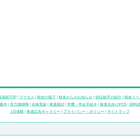
張校TOP
|
アクセス
|
校舎の様子
|
校舎からのお知らせ
|
担任助手の紹介
|
校舎イベ
案内
|
実力講師陣
|
合格実績
|
東進模試
|
学費・申込手続き
|
東進生向けPOS
|
資料
1日体験
|
東進広告ギャラリー
|
プライバシー・ポリシー
|
サイトマップ