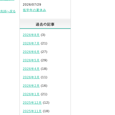
2026/07/29
低学年の夏休み
の先頭へ戻る
過去の記事
2026年8月
(3)
2026年7月
(21)
2026年6月
(27)
2026年5月
(29)
2026年4月
(18)
2026年3月
(11)
2026年2月
(16)
2026年1月
(21)
2025年12月
(12)
2025年11月
(18)