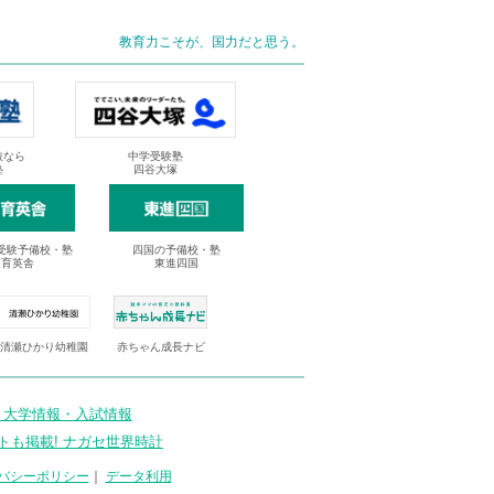
教育力こそが、国力だと思う。
抜なら
中学受験塾
塾
四谷大塚
受験予備校・塾
四国の予備校・塾
進育英舎
東進四国
清瀬ひかり幼稚園
赤ちゃん成長ナビ
 大学情報・入試情報
トも掲載! ナガセ世界時計
バシーポリシー
｜
データ利用