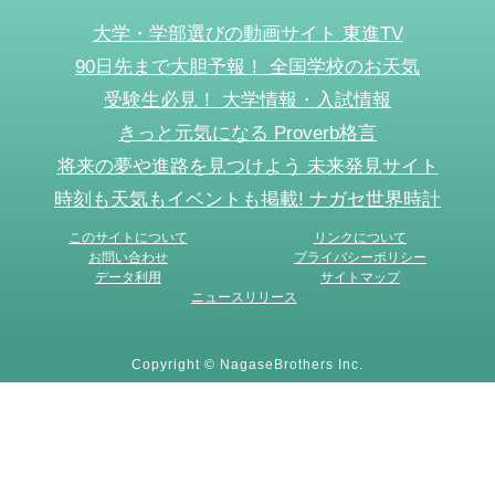
大学・学部選びの動画サイト 東進TV
90日先まで大胆予報！ 全国学校のお天気
受験生必見！ 大学情報・入試情報
きっと元気になる Proverb格言
将来の夢や進路を見つけよう 未来発見サイト
時刻も天気もイベントも掲載! ナガセ世界時計
このサイトについて
リンクについて
お問い合わせ
プライバシーポリシー
データ利用
サイトマップ
ニュースリリース
Copyright © NagaseBrothers Inc.