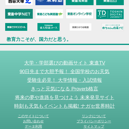
教育力こそが、国力だと思う。
大学・学部選びの動画サイト 東進TV
90日先まで大胆予報！ 全国学校のお天気
受験生必見！ 大学情報・入試情報
きっと元気になる Proverb格言
将来の夢や進路を見つけよう 未来発見サイト
時刻も天気もイベントも掲載! ナガセ世界時計
このサイトについて
リンクについて
お問い合わせ
プライバシーポリシー
データ利用
サイトマップ