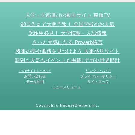
大学・学部選びの動画サイト 東進TV
90日先まで大胆予報！ 全国学校のお天気
受験生必見！ 大学情報・入試情報
きっと元気になる Proverb格言
将来の夢や進路を見つけよう 未来発見サイト
時刻も天気もイベントも掲載! ナガセ世界時計
このサイトについて
リンクについて
お問い合わせ
プライバシーポリシー
データ利用
サイトマップ
ニュースリリース
Copyright © NagaseBrothers Inc.