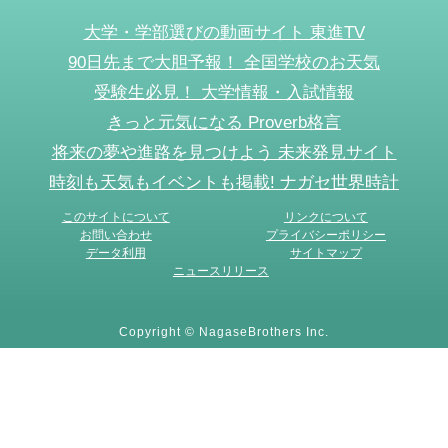
大学・学部選びの動画サイト 東進TV
90日先まで大胆予報！ 全国学校のお天気
受験生必見！ 大学情報・入試情報
きっと元気になる Proverb格言
将来の夢や進路を見つけよう 未来発見サイト
時刻も天気もイベントも掲載! ナガセ世界時計
このサイトについて
リンクについて
お問い合わせ
プライバシーポリシー
データ利用
サイトマップ
ニュースリリース
Copyright © NagaseBrothers Inc.