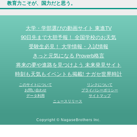
教育力こそが、国力だと思う。
大学・学部選びの動画サイト 東進TV
90日先まで大胆予報！ 全国学校のお天気
受験生必見！ 大学情報・入試情報
きっと元気になる Proverb格言
将来の夢や進路を見つけよう 未来発見サイト
時刻も天気もイベントも掲載! ナガセ世界時計
このサイトについて
リンクについて
お問い合わせ
プライバシーポリシー
データ利用
サイトマップ
ニュースリリース
Copyright © NagaseBrothers Inc.