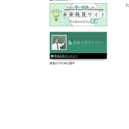
東進広告ギャラリー
東進のTVCM公開中