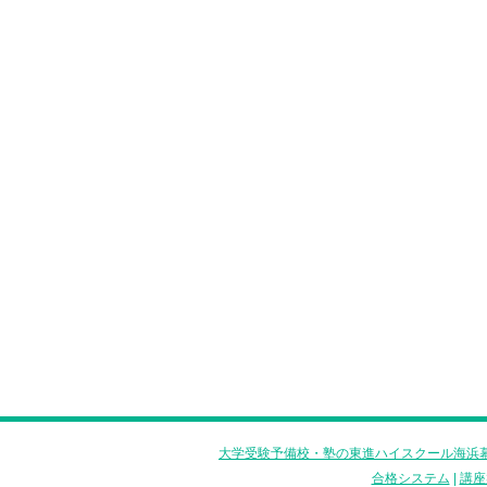
大学受験予備校・塾の東進ハイスクール海浜幕
合格システム
|
講座