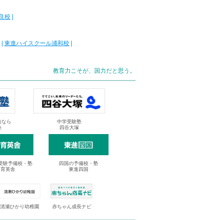
良校
|
|
東進ハイスクール浦和校
|
教育力こそが、国力だと思う。
抜なら
中学受験塾
塾
四谷大塚
受験予備校・塾
四国の予備校・塾
進育英舎
東進四国
清瀬ひかり幼稚園
赤ちゃん成長ナビ