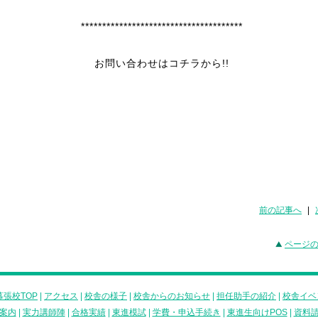
**************************************
お問い合わせはコチラから!!
前の記事へ
|
ページ
張校TOP
|
アクセス
|
校舎の様子
|
校舎からのお知らせ
|
担任助手の紹介
|
校舎イベ
案内
|
実力講師陣
|
合格実績
|
東進模試
|
学費・申込手続き
|
東進生向けPOS
|
資料