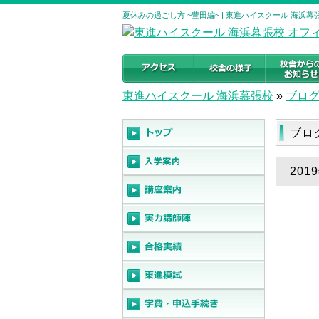
夏休みの過ごし方 ~豊田編~ | 東進ハイスクール 海浜
東進ハイスクール 海浜幕張校
»
ブロ
ブロ
201