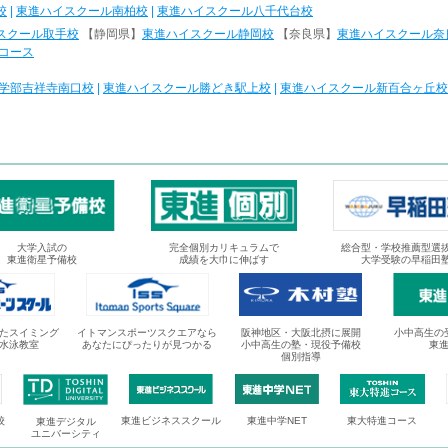
校
|
東進ハイスクール南柏校
|
東進ハイスクール八千代台校
スクール取手校
【静岡県】
東進ハイスクール静岡校
【奈良県】
東進ハイスクール奈
コース
学部吉祥寺南口校
|
東進ハイスクール勝どき駅上校
|
東進ハイスクール新百合ヶ丘校
大学入試の
完全個別カリキュラムで
総合型・学校推薦型選
東進衛星予備校
成績を大巾に伸ばす
大学受験の早稲田
たスイミング
イトマンスポーツスクエアなら
阪神地区・大阪北摂に展開
小中高生の
水泳教室
あなたにぴったりが見つかる
小中高生の塾・現役予備校
東
個別指導
校
東進ビジネススクール
東進中学NET
東大特進コース
東進デジタル
ユニバーシティ