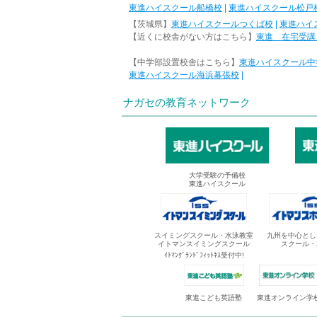
東進ハイスクール船橋校
|
東進ハイスクール松戸
【茨城県】
東進ハイスクールつくば校
|
東進ハイ
【近くに校舎がない方はこちら】
東進 在宅受講
【中学部設置校舎はこちら】
東進ハイスクール中
東進ハイスクール海浜幕張校
|
ナガセの教育ネットワーク
大学受験の予備校
東進ハイスクール
スイミングスクール・水泳教室
九州を中心とし
イトマンスイミングスクール
スクール・
ｲﾄﾏﾝｸﾞﾗﾝﾄﾞﾌｨｯﾄﾈｽ受付中!
東進オンライン学
東進こども英語塾