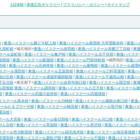
1日体験
|
東進広告ギャラリー
|
プライバシー・ポリシー
|
サイトマップ
校
|
東進ハイスクール勝どき駅上校
|
東進ハイスクール新宿校 大学受験本科
|
東進ハ
人形町校
<城北地区>
東進ハイスクール赤羽校
|
東進ハイスクール本郷三丁目校
|
東
クール金町校
|
東進ハイスクール亀戸校
|
東進ハイスクール北千住校
|
東進ハイスク
葛西校
|
東進ハイスクール船堀校
|
東進ハイスクール門前仲町校
<城西地区>
東進ハ
寺校
|
東進ハイスクール石神井校
|
東進ハイスクール巣鴨校
|
東進ハイスクール成増
スクール蒲田校
|
東進ハイスクール五反田校
|
東進ハイスクール三軒茶屋校
|
東進ハ
由が丘校
|
東進ハイスクール成城学園前駅校
|
東進ハイスクール千歳烏山校
|
東進ハ
子玉川校
<東京都下>
東進ハイスクール吉祥寺南口校
|
東進ハイスクール国立校
|
東
ル田無校
東進ハイスクール調布校
|
東進ハイスクール八王子校
|
東進ハイスクール東
校
|
東進ハイスクール武蔵小金井校
|
東進ハイスクール武蔵境校
|
イスクール厚木校
|
東進ハイスクール川崎校
|
東進ハイスクール湘南台東口校
|
東進
クールたまプラーザ校
|
東進ハイスクール鶴見校
|
東進ハイスクール登戸校
|
東進ハイ
横浜校
|
クール大宮校
|
東進ハイスクール春日部校
|
東進ハイスクール川口校
|
東進ハイスク
げん台校
|
東進ハイスクール草加校
|
東進ハイスクール所沢校
|
東進ハイスクール南
スクール市川駅前校
|
東進ハイスクール稲毛海岸校
|
東進ハイスクール海浜幕張校
|
新浦安校
|
東進ハイスクール新松戸校
|
東進ハイスクール千葉校
|
東進ハイスクール