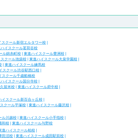
イスクール新宿エルタワー校
|
進ハイスクール茗荷谷校
ール錦糸町校
|
東進ハイスクール豊洲校
|
イスクール池袋校
|
東進ハイスクール大泉学園校
|
校
|
東進ハイスクール練馬校
イスクール渋谷駅西口校
|
イスクール千歳船橋校
進ハイスクール国分寺校
|
久留米校
|
東進ハイスクール府中校
|
ハイスクール新百合ヶ丘校
|
スクール平塚校
|
東進ハイスクール藤沢校
|
ール川越校
|
東進ハイスクール小手指校
|
浦和校
|
東進ハイスクール与野校
東進ハイスクール柏校
|
津田沼校
|
東進ハイスクール成田駅前校
|