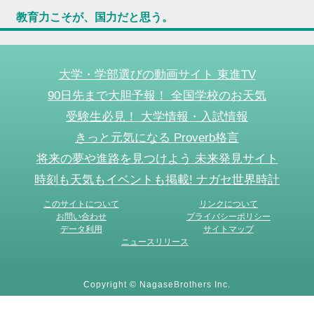
教育力こそが、国力だと思う。
大学・学部選びの動画サイト 東進TV
90日先まで大胆予報！ 全国学校のお天気
受験生必見！ 大学情報・入試情報
きっと元気になる Proverb格言
将来の夢や進路を見つけよう 未来発見サイト
時刻も天気もイベントも掲載! ナガセ世界時計
このサイトについて
リンクについて
お問い合わせ
プライバシーポリシー
データ利用
サイトマップ
ニュースリリース
Copyright © NagaseBrothers Inc.