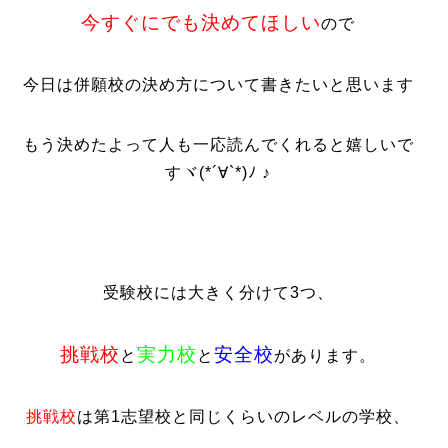
今すぐにでも決めてほしい
ので
今日は併願校の決め方について書きたいと思います
もう決めたよって人も一応読んでくれると嬉しいで
すヾ(*´∀`*)ﾉ ♪
受験校には大きく分けて3つ、
挑戦校
実力校
安全校
と
と
があります。
挑戦校
は第1志望校と同じくらいのレベルの学校、