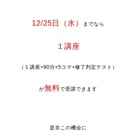
12/25日（水）
までなら
１講座
（１講座=90分×5コマ+修了判定テスト）
無料
が
で受講できます
是非この機会に