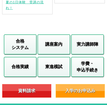
夏の1日体験 受講の流
れ！
合格
講座案内
実力講師陣
システム
学費・
合格実績
東進模試
申込手続き
資料請求
入学のお申込み