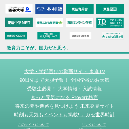
教育力こそが、国力だと思う。
大学・学部選びの動画サイト 東進TV
90日先まで大胆予報！ 全国学校のお天気
受験生必見！ 大学情報・入試情報
きっと元気になる Proverb格言
将来の夢や進路を見つけよう 未来発見サイト
時刻も天気もイベントも掲載! ナガセ世界時計
このサイトについて
リンクについて