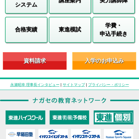
講座案内
実力講師陣
システム
学費・
合格実績
東進模試
申込手続き
資料請求
入学のお申込み
永瀬昭幸 理事長インタビュー
|
サイトマップ
|
プライバシー・ポリシー