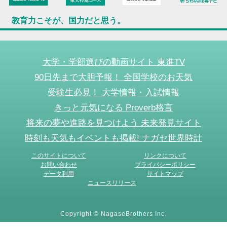
教育力こそが、国力だと思う。
大学・学部選びの動画サイト 東進TV
90日先まで大胆予報！ 全国学校のお天気
受験生必見！ 大学情報・入試情報
きっと元気になる Proverb格言
将来の夢や進路を見つけよう 未来発見サイト
時刻も天気もイベントも掲載! ナガセ世界時計
このサイトについて
リンクについて
お問い合わせ
プライバシーポリシー
データ利用
サイトマップ
ニュースリリース
Copyright © NagaseBrothers Inc.