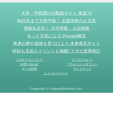
大学・学部選びの動画サイト 東進TV
90日先まで大胆予報！ 全国学校のお天気
受験生必見！ 大学情報・入試情報
きっと元気になる Proverb格言
将来の夢や進路を見つけよう 未来発見サイト
時刻も天気もイベントも掲載! ナガセ世界時計
このサイトについて
リンクについて
お問い合わせ
プライバシーポリシー
データ利用
サイトマップ
ニュースリリース
Copyright © NagaseBrothers Inc.