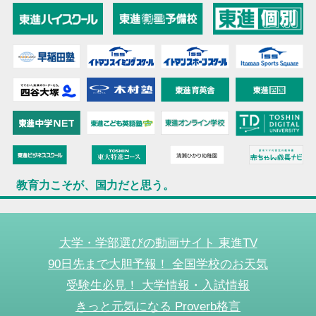
教育力こそが、国力だと思う。
大学・学部選びの動画サイト 東進TV
90日先まで大胆予報！ 全国学校のお天気
受験生必見！ 大学情報・入試情報
きっと元気になる Proverb格言