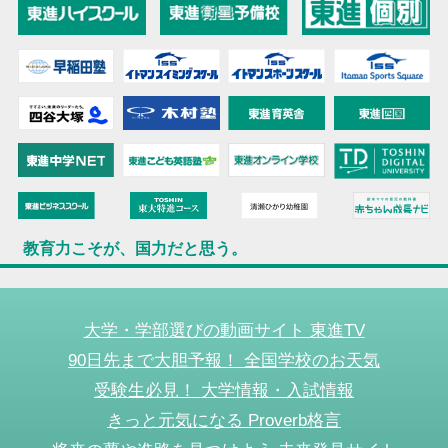
教育力こそが、国力だと思う。
大学・学部選びの動画サイト 東進TV
90日先まで大胆予報！ 全国学校のお天気
受験生必見！ 大学情報・入試情報
きっと元気になる Proverb格言