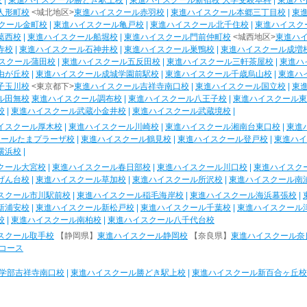
校
|
東進ハイスクール勝どき駅上校
|
東進ハイスクール新宿校 大学受験本科
|
東進ハ
人形町校
<城北地区>
東進ハイスクール赤羽校
|
東進ハイスクール本郷三丁目校
|
東
クール金町校
|
東進ハイスクール亀戸校
|
東進ハイスクール北千住校
|
東進ハイスク
葛西校
|
東進ハイスクール船堀校
|
東進ハイスクール門前仲町校
<城西地区>
東進ハ
寺校
|
東進ハイスクール石神井校
|
東進ハイスクール巣鴨校
|
東進ハイスクール成増
スクール蒲田校
|
東進ハイスクール五反田校
|
東進ハイスクール三軒茶屋校
|
東進ハ
由が丘校
|
東進ハイスクール成城学園前駅校
|
東進ハイスクール千歳烏山校
|
東進ハ
子玉川校
<東京都下>
東進ハイスクール吉祥寺南口校
|
東進ハイスクール国立校
|
東
ル田無校
東進ハイスクール調布校
|
東進ハイスクール八王子校
|
東進ハイスクール東
校
|
東進ハイスクール武蔵小金井校
|
東進ハイスクール武蔵境校
|
イスクール厚木校
|
東進ハイスクール川崎校
|
東進ハイスクール湘南台東口校
|
東進
クールたまプラーザ校
|
東進ハイスクール鶴見校
|
東進ハイスクール登戸校
|
東進ハイ
横浜校
|
クール大宮校
|
東進ハイスクール春日部校
|
東進ハイスクール川口校
|
東進ハイスク
げん台校
|
東進ハイスクール草加校
|
東進ハイスクール所沢校
|
東進ハイスクール南
スクール市川駅前校
|
東進ハイスクール稲毛海岸校
|
東進ハイスクール海浜幕張校
|
新浦安校
|
東進ハイスクール新松戸校
|
東進ハイスクール千葉校
|
東進ハイスクール
校
|
東進ハイスクール南柏校
|
東進ハイスクール八千代台校
スクール取手校
【静岡県】
東進ハイスクール静岡校
【奈良県】
東進ハイスクール奈
コース
学部吉祥寺南口校
|
東進ハイスクール勝どき駅上校
|
東進ハイスクール新百合ヶ丘校