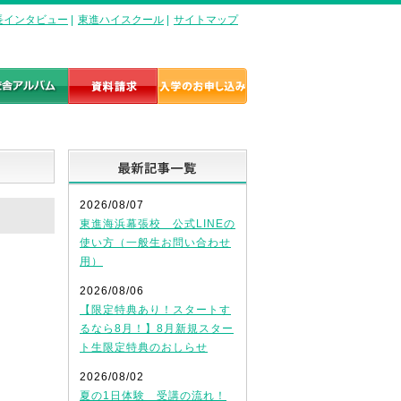
長インタビュー
|
東進ハイスクール
|
サイトマップ
最新記事一覧
2026/08/07
東進海浜幕張校 公式LINEの
使い方（一般生お問い合わせ
用）
2026/08/06
【限定特典あり！スタートす
るなら8月！】8月新規スター
ト生限定特典のおしらせ
2026/08/02
夏の1日体験 受講の流れ！