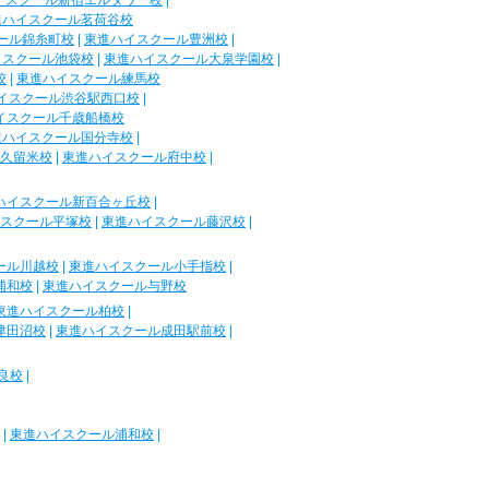
イスクール新宿エルタワー校
|
進ハイスクール茗荷谷校
ール錦糸町校
|
東進ハイスクール豊洲校
|
イスクール池袋校
|
東進ハイスクール大泉学園校
|
校
|
東進ハイスクール練馬校
イスクール渋谷駅西口校
|
イスクール千歳船橋校
進ハイスクール国分寺校
|
久留米校
|
東進ハイスクール府中校
|
ハイスクール新百合ヶ丘校
|
スクール平塚校
|
東進ハイスクール藤沢校
|
ール川越校
|
東進ハイスクール小手指校
|
浦和校
|
東進ハイスクール与野校
東進ハイスクール柏校
|
津田沼校
|
東進ハイスクール成田駅前校
|
良校
|
|
東進ハイスクール浦和校
|