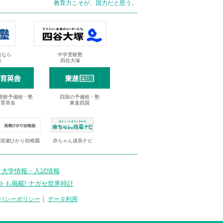
教育力こそが、国力だと思う。
抜なら
中学受験塾
塾
四谷大塚
受験予備校・塾
四国の予備校・塾
進育英舎
東進四国
清瀬ひかり幼稚園
赤ちゃん成長ナビ
 大学情報・入試情報
トも掲載! ナガセ世界時計
バシーポリシー
｜
データ利用