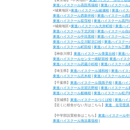
【東京都】<中央地区>
東進ハイスクール市ヶ谷
東進ハイスクール高田馬場校
|
東進ハイスクール
<城東地区>
東進ハイスクール綾瀬校
|
東進ハイス
東進ハイスクール西新井校
|
東進ハイスクール西
東進ハイスクール荻窪校
|
東進ハイスクール高円
<城南地区>
東進ハイスクール大井町校
|
東進ハイ
東進ハイスクール下北沢校
|
東進ハイスクール自
東進ハイスクール中目黒校
|
東進ハイスクール二
東進ハイスクール立川駅北口校
|
東進ハイスクー
東進ハイスクール町田校
|
東進ハイスクール三鷹
【神奈川県】
東進ハイスクール青葉台校
|
東進ハ
東進ハイスクールセンター南駅前校
東進ハイス
東進ハイスクール武蔵小杉校
|
東進ハイスクール
【埼玉県】
東進ハイスクール浦和校
|
東進ハイス
東進ハイスクール志木校
|
東進ハイスクールせん
【千葉県】
東進ハイスクール我孫子校
|
東進ハイ
東進ハイスクール北習志野校
|
東進ハイスクール
東進ハイスクール船橋校
|
東進ハイスクール松戸
【茨城県】
東進ハイスクールつくば校
|
東進ハイ
【近くに校舎がない方はこちら】
東進 在宅受講
【中学部設置校舎はこちら】
東進ハイスクール中
東進ハイスクール海浜幕張校
|