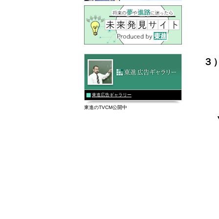
３
東進広告ギャラリー
東進のTVCM公開中