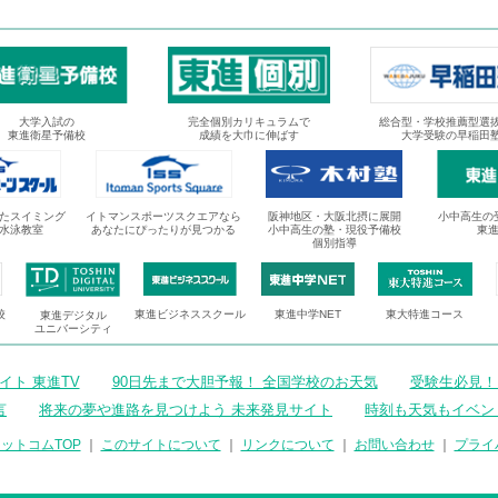
大学入試の
完全個別カリキュラムで
総合型・学校推薦型選
東進衛星予備校
成績を大巾に伸ばす
大学受験の早稲田
たスイミング
イトマンスポーツスクエアなら
阪神地区・大阪北摂に展開
小中高生の
水泳教室
あなたにぴったりが見つかる
小中高生の塾・現役予備校
東
個別指導
校
東進ビジネススクール
東進中学NET
東大特進コース
東進デジタル
ユニバーシティ
ト 東進TV
90日先まで大胆予報！ 全国学校のお天気
受験生必見！
言
将来の夢や進路を見つけよう 未来発見サイト
時刻も天気もイベン
ットコムTOP
｜
このサイトについて
｜
リンクについて
｜
お問い合わせ
｜
プライ