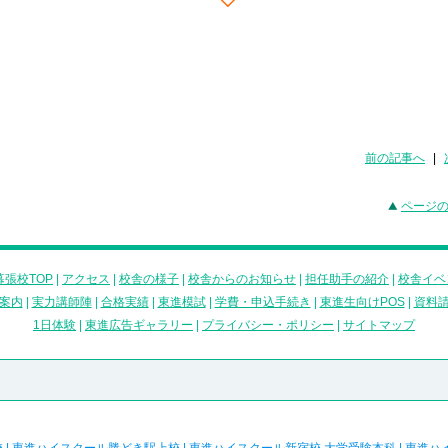
前の記事へ
|
ページ
張校TOP
|
アクセス
|
校舎の様子
|
校舎からのお知らせ
|
担任助手の紹介
|
校舎イベ
案内
|
実力講師陣
|
合格実績
|
東進模試
|
学費・申込手続き
|
東進生向けPOS
|
資料
1日体験
|
東進広告ギャラリー
|
プライバシー・ポリシー
|
サイトマップ