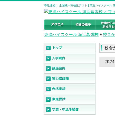
申込開始！ 全国統一高校生テスト | 東進ハイスクール
東進ハイスクール 海浜幕張校
»
校舎
校舎
20