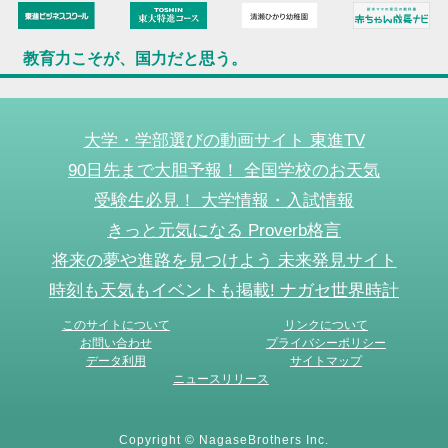
教育力こそが、国力だと思う。
大学・学部選びの動画サイト 東進TV
90日先まで大胆予報！ 全国学校のお天気
受験生必見！ 大学情報・入試情報
きっと元気になる Proverb格言
将来の夢や進路を見つけよう 未来発見サイト
時刻も天気もイベントも掲載! ナガセ世界時計
このサイトについて
リンクについて
お問い合わせ
プライバシーポリシー
データ利用
サイトマップ
ニュースリリース
Copyright © NagaseBrothers Inc.