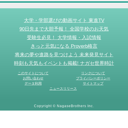
大学・学部選びの動画サイト 東進TV
90日先まで大胆予報！ 全国学校のお天気
受験生必見！ 大学情報・入試情報
きっと元気になる Proverb格言
将来の夢や進路を見つけよう 未来発見サイト
時刻も天気もイベントも掲載! ナガセ世界時計
このサイトについて
リンクについて
お問い合わせ
プライバシーポリシー
データ利用
サイトマップ
ニュースリリース
Copyright © NagaseBrothers Inc.