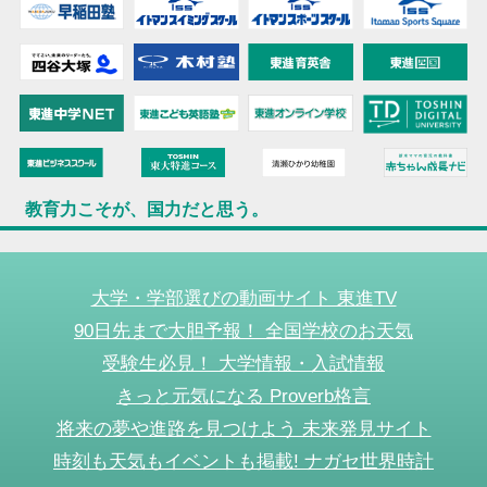
教育力こそが、国力だと思う。
大学・学部選びの動画サイト 東進TV
90日先まで大胆予報！ 全国学校のお天気
受験生必見！ 大学情報・入試情報
きっと元気になる Proverb格言
将来の夢や進路を見つけよう 未来発見サイト
時刻も天気もイベントも掲載! ナガセ世界時計