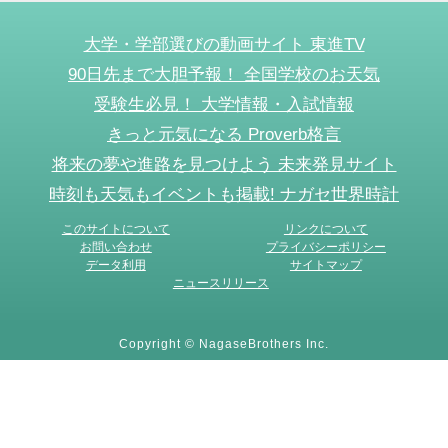
大学・学部選びの動画サイト 東進TV
90日先まで大胆予報！ 全国学校のお天気
受験生必見！ 大学情報・入試情報
きっと元気になる Proverb格言
将来の夢や進路を見つけよう 未来発見サイト
時刻も天気もイベントも掲載! ナガセ世界時計
このサイトについて
リンクについて
お問い合わせ
プライバシーポリシー
データ利用
サイトマップ
ニュースリリース
Copyright © NagaseBrothers Inc.