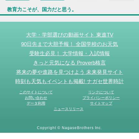
教育力こそが、国力だと思う。
大学・学部選びの動画サイト 東進TV
90日先まで大胆予報！ 全国学校のお天気
受験生必見！ 大学情報・入試情報
きっと元気になる Proverb格言
将来の夢や進路を見つけよう 未来発見サイト
時刻も天気もイベントも掲載! ナガセ世界時計
このサイトについて
リンクについて
お問い合わせ
プライバシーポリシー
データ利用
サイトマップ
ニュースリリース
Copyright © NagaseBrothers Inc.