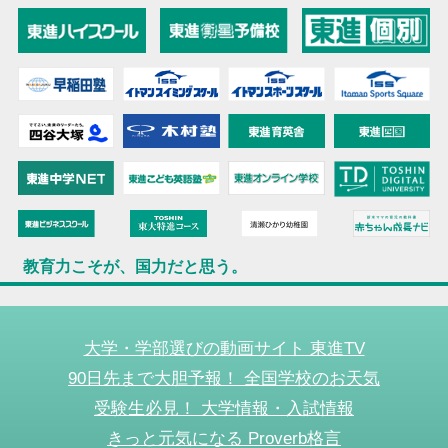
教育力こそが、国力だと思う。
大学・学部選びの動画サイト 東進TV
90日先まで大胆予報！ 全国学校のお天気
受験生必見！ 大学情報・入試情報
きっと元気になる Proverb格言