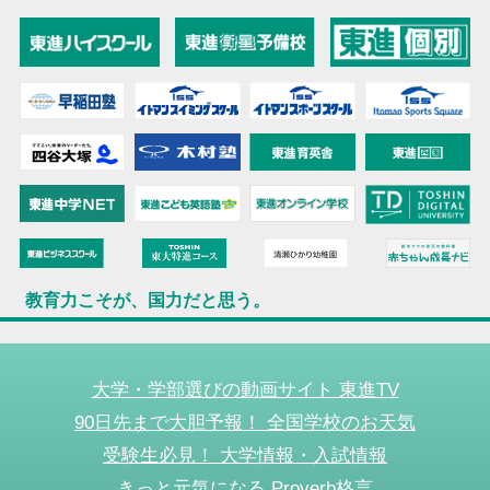
教育力こそが、国力だと思う。
大学・学部選びの動画サイト 東進TV
90日先まで大胆予報！ 全国学校のお天気
受験生必見！ 大学情報・入試情報
きっと元気になる Proverb格言