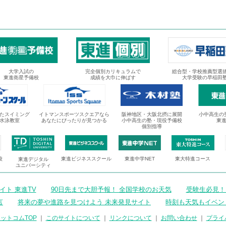
大学入試の
完全個別カリキュラムで
総合型・学校推薦型選
東進衛星予備校
成績を大巾に伸ばす
大学受験の早稲田
たスイミング
イトマンスポーツスクエアなら
阪神地区・大阪北摂に展開
小中高生の
水泳教室
あなたにぴったりが見つかる
小中高生の塾・現役予備校
東
個別指導
校
東進ビジネススクール
東進中学NET
東大特進コース
東進デジタル
ユニバーシティ
ト 東進TV
90日先まで大胆予報！ 全国学校のお天気
受験生必見！
言
将来の夢や進路を見つけよう 未来発見サイト
時刻も天気もイベン
ットコムTOP
｜
このサイトについて
｜
リンクについて
｜
お問い合わせ
｜
プライ