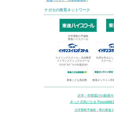
東進ハイスクール海浜幕張校
|
ナガセの教育ネットワーク
大学受験の予備校
東進ハイスクール
スイミングスクール・水泳教室
九州を中心とし
イトマンスイミングスクール
スクール・
ｲﾄﾏﾝｸﾞﾗﾝﾄﾞﾌｨｯﾄﾈｽ受付中!
東進オンライン学
東進こども英語塾
大学・学部選びの動画サイ
きっと元気になる Proverb格
大学受験予備校・塾の東進ド