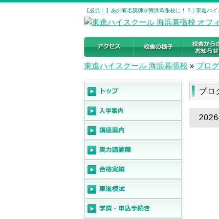
【必見！】あの有名講師が海浜幕張校に！？ | 東進ハ
東進ハイスクール 海浜幕張校
»
ブロ
ブロ
20