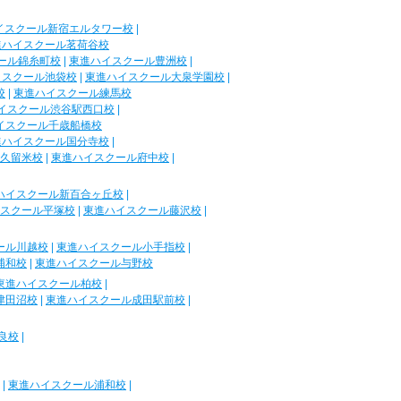
イスクール新宿エルタワー校
|
進ハイスクール茗荷谷校
ール錦糸町校
|
東進ハイスクール豊洲校
|
イスクール池袋校
|
東進ハイスクール大泉学園校
|
校
|
東進ハイスクール練馬校
イスクール渋谷駅西口校
|
イスクール千歳船橋校
進ハイスクール国分寺校
|
久留米校
|
東進ハイスクール府中校
|
ハイスクール新百合ヶ丘校
|
スクール平塚校
|
東進ハイスクール藤沢校
|
ール川越校
|
東進ハイスクール小手指校
|
浦和校
|
東進ハイスクール与野校
東進ハイスクール柏校
|
津田沼校
|
東進ハイスクール成田駅前校
|
良校
|
|
東進ハイスクール浦和校
|