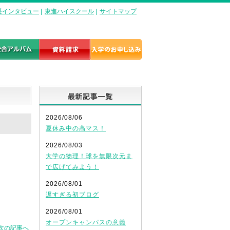
長インタビュー
|
東進ハイスクール
|
サイトマップ
最新記事一覧
2026/08/06
夏休み中の高マス！
2026/08/03
大学の物理！球を無限次元ま
で広げてみよう！
2026/08/01
遅すぎる初ブログ
2026/08/01
オープンキャンパスの意義
次の記事へ