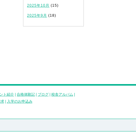
2025年10月
(15)
2025年9月
(18)
ント紹介
|
合格体験記
|
ブログ
|
校舎アルバム
|
請求
|
入学のお申込み