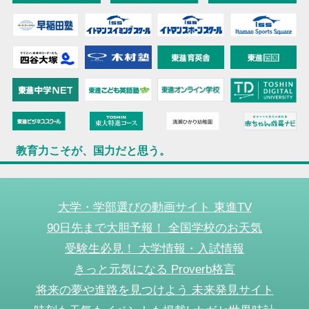
教育力こそが、国力だと思う。
大学・学部選びの動画サイト 東進TV
90日先まで大胆予報！ 全国学校のお天気
受験生必見！ 大学情報・入試情報
きっと元気になる Proverb格言
将来の夢や進路を見つけよう 未来発見サイト