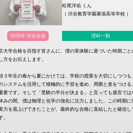
松尾洋佑 くん
（ 渋谷教育学園幕張高等学校 ）
2026年 現役合格
理科一類
京大学合格を目指す皆さんに、僕の実体験に基づいた時期ごと
し方をお伝えします。
校３年生の春から夏にかけては、学校の授業を大切にしつつも
のシステムを活用して積極的に予習を進め、周囲と差をつける
重要です。そして「受験の半分が決まる」と言っても過言では
休みの間、僕は物理と化学の強化に注力しました。この時期に
実力を底上げできたことが、最終的な合格に直結したと確信し
す。