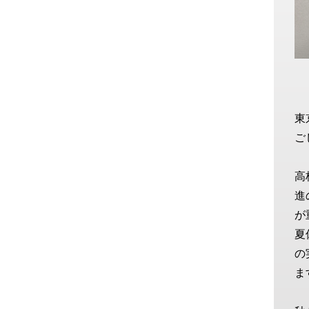
東
ご
高
進
が
夏
の
ま