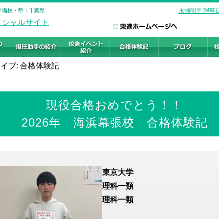
の予備校・塾｜千葉県
永瀬昭幸 理事
イブ: 合格体験記
現役合格おめでとう！！
2026年 海浜幕張校 合格体験記
東京大学
理科一類
理科一類