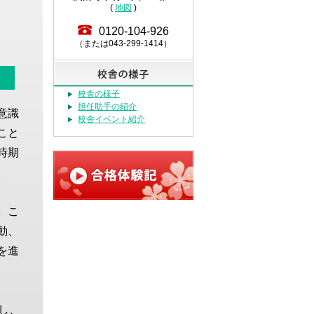
(
地図
)
0120-104-926
（または043-299-1414）
校舎の様子
担任助手の紹介
意識
校舎イベント紹介
こと
時期
。
。こ
動、
を進
し、