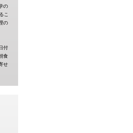
学の
るこ
理の
日付
朝食
寄せ