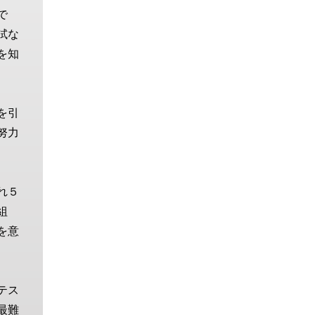
で
試な
を知
を引
努力
れ５
組
を意
テス
最難