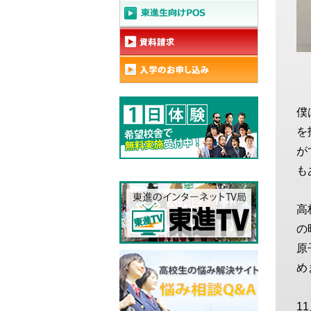
僕
を
が
も
高
の
原
め
1