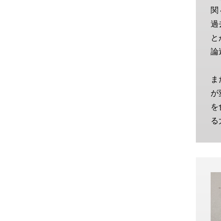
関
過
と
論
ま
が
を
る