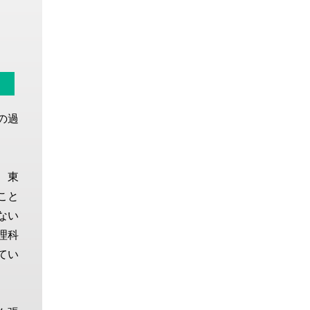
の過
、東
こと
ない
理科
てい