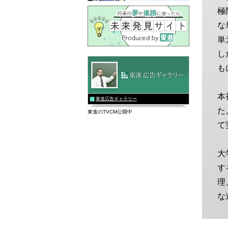
極
な
単
し
も
本
東進広告ギャラリー
た
東進のTVCM公開中
て
大
す
理
な