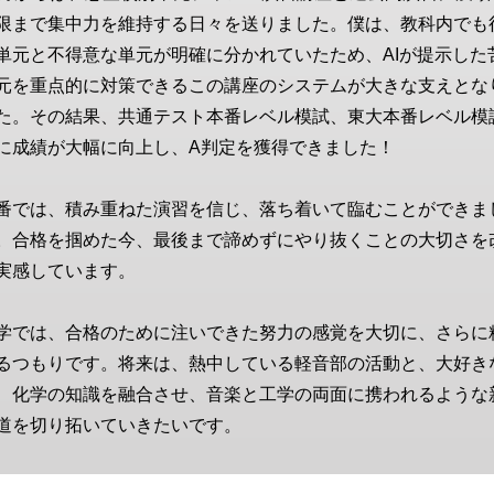
限まで集中力を維持する日々を送りました。僕は、教科内でも
単元と不得意な単元が明確に分かれていたため、AIが提示した
元を重点的に対策できるこの講座のシステムが大きな支えとな
た。その結果、共通テスト本番レベル模試、東大本番レベル模
に成績が大幅に向上し、A判定を獲得できました！
番では、積み重ねた演習を信じ、落ち着いて臨むことができま
。合格を掴めた今、最後まで諦めずにやり抜くことの大切さを
実感しています。
学では、合格のために注いできた努力の感覚を大切に、さらに
るつもりです。将来は、熱中している軽音部の活動と、大好き
、化学の知識を融合させ、音楽と工学の両面に携われるような
道を切り拓いていきたいです。