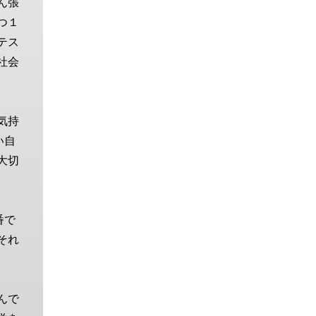
ん張
つ１
テス
社会
気持
い自
大切
番で
それ
んで