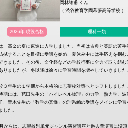
岡林祐甫 くん
（ 渋谷教育学園幕張高等学校 ）
2026年 現役合格
理科一類
は、高２の夏に東進に入学しました。当初は古典と英語の苦手
払拭することを目標に受講を始め、夏休み中には手応えを掴む
できました。その後、文化祭などの学校行事に全力で取り組む
ありましたが、冬以降は徐々に学習時間を増やしていきました
校３年生の１学期から本格的に志望校対策へとシフトしました
時期には、苑田先生の「ハイレベル物理」の力学、熱力学、波
子、青木先生の「数学の真髄」の理系編の受講をメインに学習
ました。
1月からは、志望校別単元ジャンル演習講座と過去問演習に没頭