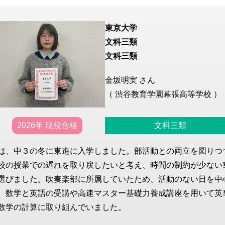
東京大学
文科三類
文科三類
金坂明実 さん
（ 渋谷教育学園幕張高等学校 ）
2026年 現役合格
文科三類
は、中３の冬に東進に入学しました。部活動との両立を図りつ
校の授業での遅れを取り戻したいと考え、時間の制約が少ない
選びました。吹奏楽部に所属していたため、活動のない日を中
、数学と英語の受講や高速マスター基礎力養成講座を用いて英
数学の計算に取り組んでいました。