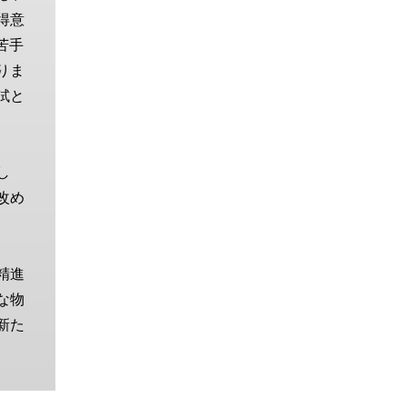
得意
苦手
りま
試と
し
改め
精進
な物
新た