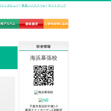
長インタビュー
|
東進ハイスクール
|
サイトマップ
海浜幕張校
千葉市美浜区中瀬1-3
幕張テクノガーデンCB棟3F