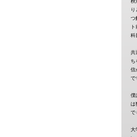
秋
り
つ
ト
科
共
ち
信
で
僕
は
で
大