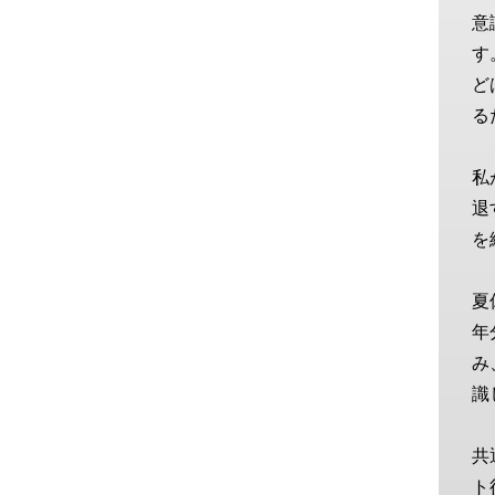
意
す
ど
る
私
退
を
夏
年
み
識
共
ト