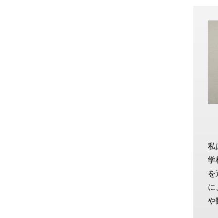
私
学
を
に
や