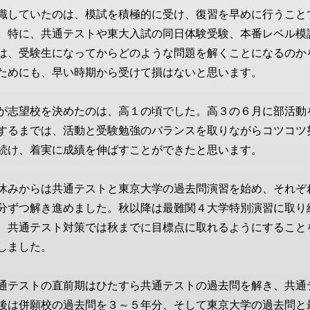
識していたのは、模試を積極的に受け、復習を早めに行うこと
。特に、共通テストや東大入試の同日体験受験、本番レベル模
は、受験生になってからどのような問題を解くことになるのか
ためにも、早い時期から受けて損はないと思います。
が志望校を決めたのは、高１の頃でした。高３の６月に部活動
するまでは、活動と受験勉強のバランスを取りながらコツコツ
続け、着実に成績を伸ばすことができたと思います。
休みからは共通テストと東京大学の過去問演習を始め、それぞ
分ずつ解き進めました。秋以降は最難関４大学特別演習に取り
、共通テスト対策では秋までに目標点に取れるようにすること
しました。
通テストの直前期はひたすら共通テストの過去問を解き、共通
後は併願校の過去問を３～５年分、そして東京大学の過去問と